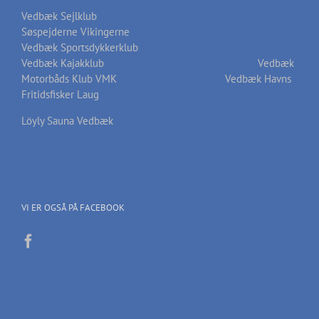
Vedbæk Sejlklub
Søspejderne Vikingerne
Vedbæk Sportsdykkerklub
Vedbæk Kajakklub
Vedbæk
Motorbåds Klub VMK
Vedbæk Havns
Fritidsfisker Laug
Löyly Sauna Vedbæk
VI ER OGSÅ PÅ FACEBOOK