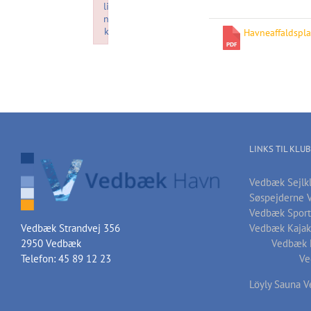
li
n
k
Havneaffaldspl
Failed to initialize plugin: wplink
LINKS TIL KLU
Vedbæk Sejlk
Søspejderne 
Vedbæk Sport
Vedbæk Kajak
Vedbæk Strandvej 356
Vedbæk 
2950 Vedbæk
Ve
Telefon: 45 89 12 23
Löyly Sauna 