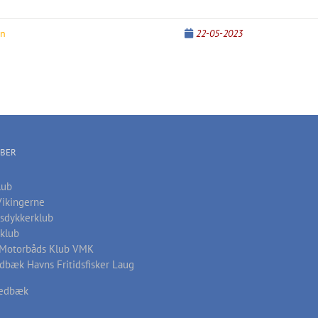
an
22-05-2023
BBER
lub
Vikingerne
sdykkerklub
klub
Motorbåds Klub VMK
dbæk Havns Fritidsfisker Laug
Vedbæk