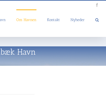
Face
Havn
Om Havnen
Kontakt
Nyheder
edbæk Havn