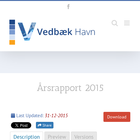
Skip
Facebook
to
content
Årsrapport 2015
Last Updated:
31-12-2015
Download
Share
Description
Preview
Versions