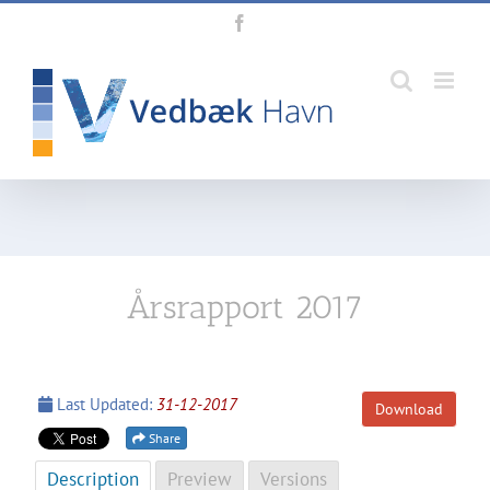
Skip
Facebook
to
content
Årsrapport 2017
Last Updated:
31-12-2017
Download
Share
Description
Preview
Versions