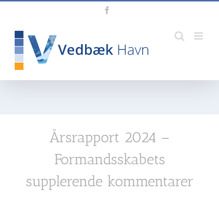
Skip
Facebook
to
content
Årsrapport 2024 –
Formandsskabets
supplerende kommentarer