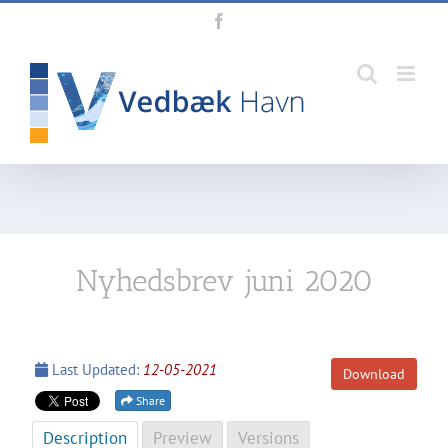
Skip
Facebook
to
content
Nyhedsbrev juni 2020
Last Updated:
12-05-2021
Download
Share
Description
Preview
Versions