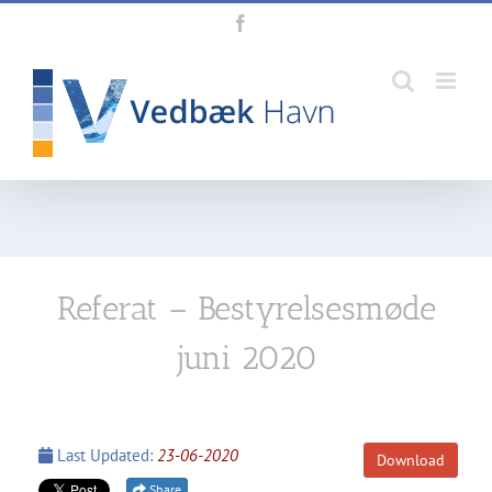
Skip
Facebook
to
content
Referat – Bestyrelsesmøde
juni 2020
Last Updated:
23-06-2020
Download
Share