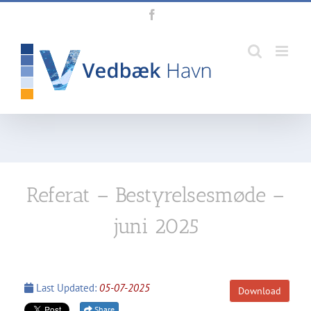
Skip
Facebook
to
content
Referat – Bestyrelsesmøde –
juni 2025
Last Updated:
05-07-2025
Download
Share