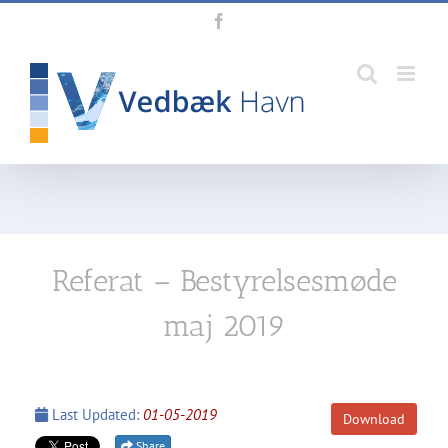
Skip
Facebook
to
content
Referat – Bestyrelsesmøde
maj 2019
Last Updated:
01-05-2019
Download
Share