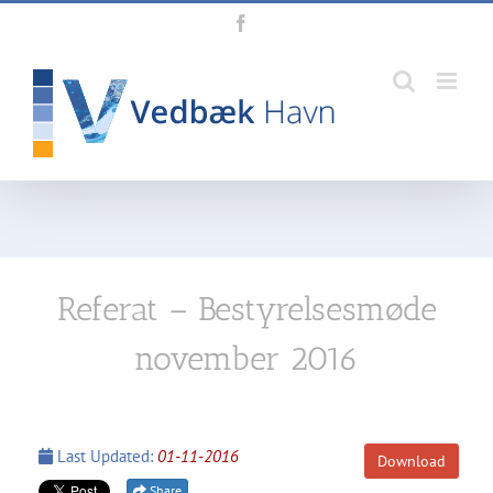
Skip
Facebook
to
content
Referat – Bestyrelsesmøde
november 2016
Last Updated:
01-11-2016
Download
Share