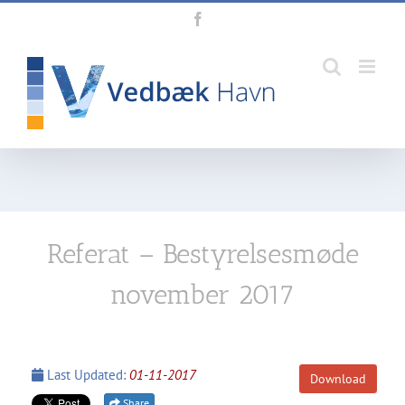
Skip
Facebook
to
content
Referat – Bestyrelsesmøde
november 2017
Last Updated:
01-11-2017
Download
Share