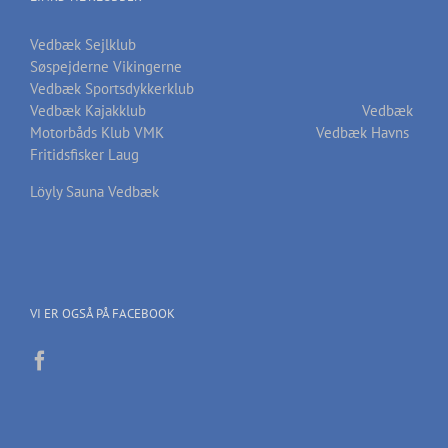
Vedbæk Sejlklub
Søspejderne Vikingerne
Vedbæk Sportsdykkerklub
Vedbæk Kajakklub
Vedbæk
Motorbåds Klub VMK
Vedbæk Havns
Fritidsfisker Laug
Löyly Sauna Vedbæk
VI ER OGSÅ PÅ FACEBOOK